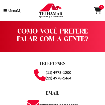
0
Menu
COMO VOCÊ PREFERE
FALAR COM A GENTE?
TELEFONES
(11) 4978-1200
(11) 4978-1464
EMAIL
contato@telhamar.com