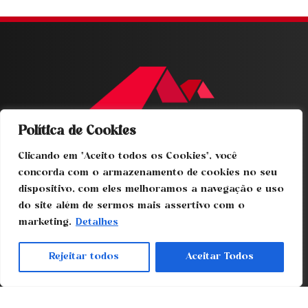
Política de Cookies
Home
Clicando em "Aceito todos os Cookies", você
Sobre nós
concorda com o armazenamento de cookies no seu
Produtos
dispositivo, com eles melhoramos a navegação e uso
Projetos
do site além de sermos mais assertivo com o
Contato
marketing.
Detalhes
11-4978.1200
Rejeitar todos
Aceitar Todos
RUA MÁRCIA MENDES, Nº 79
PARQUE MARAJOARA - SANTO ANDRÉ - SP