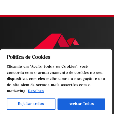
Política de Cookies
Home
Clicando em "Aceito todos os Cookies", você
Sobre nós
concorda com o armazenamento de cookies no seu
Produtos
dispositivo, com eles melhoramos a navegação e uso
Projetos
do site além de sermos mais assertivo com o
Contato
marketing.
Detalhes
11-4978.1200
Rejeitar todos
Aceitar Todos
RUA MÁRCIA MENDES, Nº 79
PARQUE MARAJOARA - SANTO ANDRÉ - SP