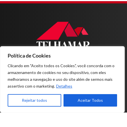
Política de Cookies
Home
Sobre nós
Clicando em "Aceito todos os Cookies", você concorda com o
Produtos
armazenamento de cookies no seu dispositivo, com eles
Projetos
melhoramos a navegação e uso do site além de sermos mais
Contato
assertivo com o marketing.
Detalhes
11-4978.1200
Rejeitar todos
Aceitar Todos
RUA MÁRCIA MENDES, Nº 79
PARQUE MARAJOARA - SANTO ANDRÉ - SP
© 2026 TELHAMAR - TODOS OS DIREITOS RESERVADOS