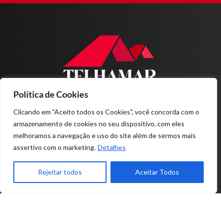
Política de Cookies
Home
Sobre nós
Clicando em "Aceito todos os Cookies", você concorda com o
Produtos
armazenamento de cookies no seu dispositivo, com eles
Projetos
melhoramos a navegação e uso do site além de sermos mais
Contato
assertivo com o marketing.
Detalhes
11-4978.1200
Rejeitar todos
Aceitar Todos
RUA MÁRCIA MENDES, Nº 79
PARQUE MARAJOARA - SANTO ANDRÉ - SP
© 2026 TELHAMAR - TODOS OS DIREITOS RESERVADOS