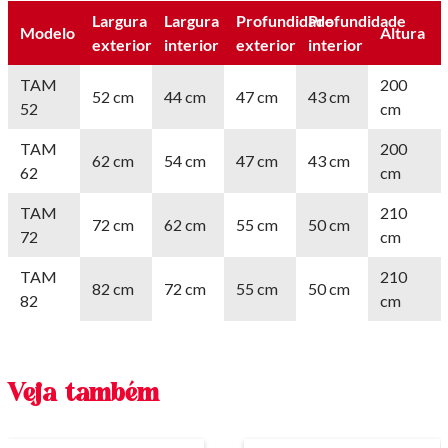
Largura
Largura
Profundidade
Profundidade
Modelo
Altura
exterior
interior
exterior
interior
TAM
200
52 cm
44 cm
47 cm
43 cm
52
cm
TAM
200
62 cm
54 cm
47 cm
43 cm
62
cm
TAM
210
72 cm
62 cm
55 cm
50 cm
72
cm
TAM
210
82 cm
72 cm
55 cm
50 cm
82
cm
Veja também