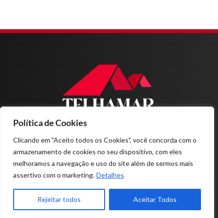
Política de Cookies
Home
Sobre nós
Clicando em "Aceito todos os Cookies", você concorda com o
Produtos
armazenamento de cookies no seu dispositivo, com eles
Projetos
melhoramos a navegação e uso do site além de sermos mais
Contato
assertivo com o marketing.
Detalhes
11-4978.1200
Rejeitar todos
Aceitar Todos
RUA MÁRCIA MENDES, Nº 79