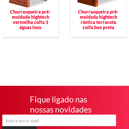
Churrasqueira pré-
Churrasqueira pré-
moldada hightech
moldada hightech
vermelha coifa 3
rústica terracota
águas inox
coifa box preta
Fique ligado nas
nossas novidades