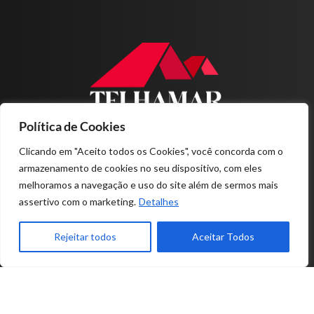
Política de Cookies
Home
Sobre nós
Clicando em "Aceito todos os Cookies", você concorda com o
Produtos
armazenamento de cookies no seu dispositivo, com eles
Projetos
melhoramos a navegação e uso do site além de sermos mais
Contato
assertivo com o marketing.
Detalhes
11-4978.1200
Rejeitar todos
Aceitar Todos
RUA MÁRCIA MENDES, Nº 79
PARQUE MARAJOARA - SANTO ANDRÉ - SP
© 2026 TELHAMAR - TODOS OS DIREITOS RESERVADOS