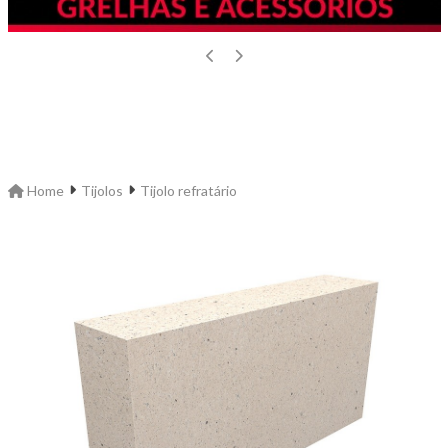
Home
Tijolos
Tijolo refratário