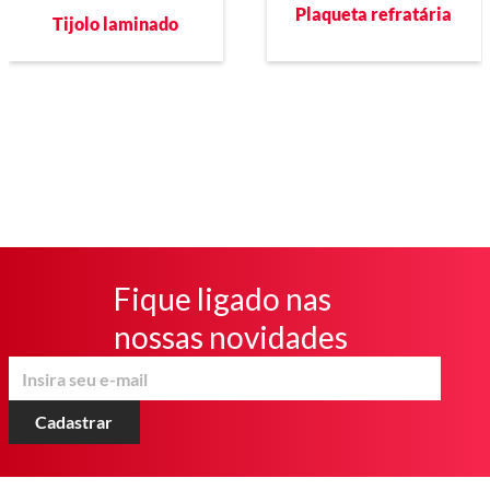
Plaqueta refratária
Tijolo laminado
Fique ligado nas
nossas novidades