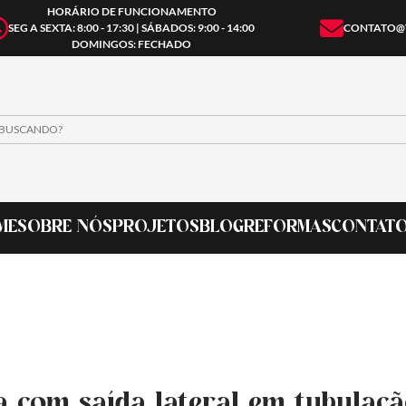
HORÁRIO DE FUNCIONAMENTO
SEG A SEXTA: 8:00 - 17:30 | SÁBADOS: 9:00 - 14:00
CONTATO@
DOMINGOS: FECHADO
ME
SOBRE NÓS
PROJETOS
BLOG
REFORMAS
CONTAT
a com saída lateral em tubulaçã