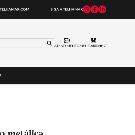
TELHAMAR.COM
SIGA A TELHAMAR
ATENDIMENTO
MEU CARRINHO
O
o metálica