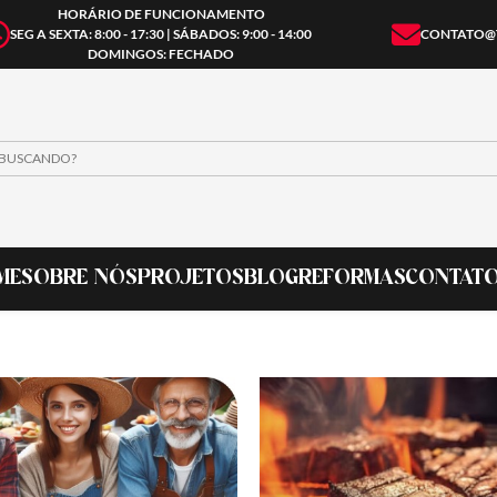
HORÁRIO DE FUNCIONAMENTO
SEG A SEXTA: 8:00 - 17:30 | SÁBADOS: 9:00 - 14:00
CONTATO@
DOMINGOS: FECHADO
ME
SOBRE NÓS
PROJETOS
BLOG
REFORMAS
CONTAT