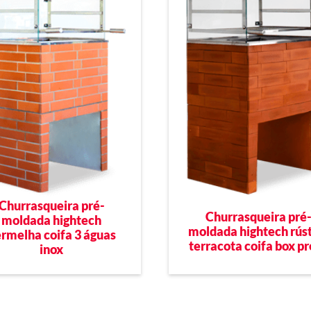
Churrasqueira pré-
Churrasqueira pré
moldada hightech
moldada hightech rús
rmelha coifa 3 águas
terracota coifa box p
inox