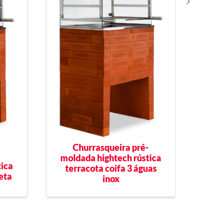
Churrasqueira pré-
-
moldada hightech rústica
mol
tica
terracota coifa 3 águas
reta
inox