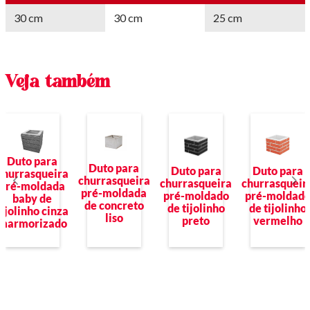
30 cm
30 cm
25 cm
Veja também
Duto para
Duto para
Duto para
Duto para
churrasqueira
churrasqueira
churrasqueir
churrasqueira
pré-moldada
pré-moldada
pré-moldad
pré-moldado
baby de
de concreto
de tijolinho
de tijolinho
tijolinho cinza
liso
vermelho
preto
marmorizado