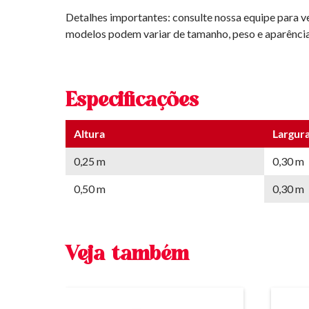
Detalhes importantes: consulte nossa equipe para ver
modelos podem variar de tamanho, peso e aparência
Especificações
Altura
Largur
0,25 m
0,30 m
0,50 m
0,30 m
Veja também