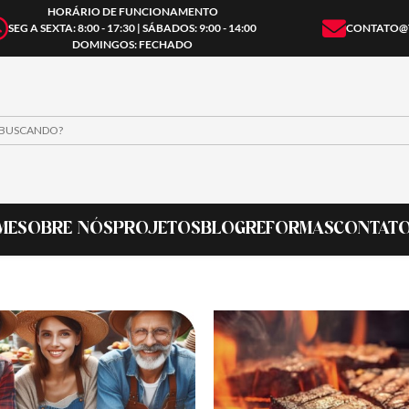
HORÁRIO DE FUNCIONAMENTO
SEG A SEXTA: 8:00 - 17:30 | SÁBADOS: 9:00 - 14:00
CONTATO@
DOMINGOS: FECHADO
ME
SOBRE NÓS
PROJETOS
BLOG
REFORMAS
CONTAT