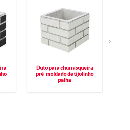
Du
Duto para churrasqueira
ira
pré
pré-moldado de tijolinho
nho
palha